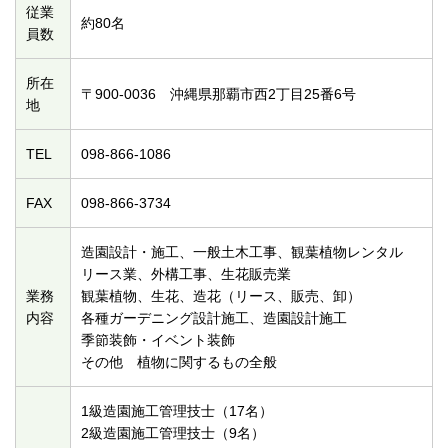
従業
約80名
員数
所在
〒900-0036 沖縄県那覇市西2丁目25番6号
地
TEL
098-866-1086
FAX
098-866-3734
造園設計・施工、一般土木工事、観葉植物レンタル
リース業、外構工事、生花販売業
業務
観葉植物、生花、造花（リース、販売、卸）
内容
各種ガーデニング設計施工、造園設計施工
季節装飾・イベント装飾
その他 植物に関するもの全般
1級造園施工管理技士（17名）
2級造園施工管理技士（9名）