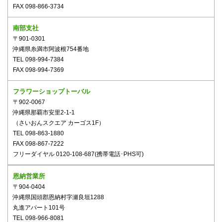
FAX 098-866-3734
南部支社
〒901-0301
沖縄県糸満市阿波根754番地
TEL 098-994-7384
FAX 098-994-7369
フラワーショップトーバル
〒902-0067
沖縄県那覇市安里2-1-1
（さいおんスクエア カーゴス1F）
TEL 098-863-1880
FAX 098-867-7222
フリーダイヤル 0120-108-687(携帯電話･PHS可)
恩納営業所
〒904-0404
沖縄県国頭郡恩納村字瀬良垣1288
丸進アパート101号
TEL 098-966-8081