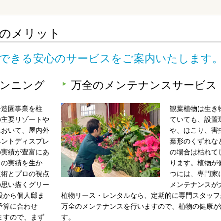
のメリット
現できる安心のサービスをご案内いたします
ンニング
万全のメンテナンスサービス
合造園事業を柱
観葉植物は生き
の主要リゾートや
ていても、設置
において、屋内外
や、ほこり、害
ベントディスプレ
葉形のくずれな
の実績が豊富にあ
の場合は枯れて
らの実績を生か
ります。植物が
技術とプロの視点
つには、専門家
の思い描くグリー
メンテナンスが
設から個人邸ま
植物リース・レンタルなら、定期的に専門スタッフ
予算に合わせ
万全のメンテナンスを行いますので、植物の健康が
ますので、まず
す。