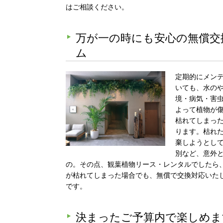
はご相談ください。
万が一の時にも安心の無償交
ム
定期的にメン
いても、水の
境・病気・害
よって植物が
枯れてしまっ
ります。枯れ
棄しようとし
別など、意外
の。その点、観葉植物リース・レンタルでしたら
が枯れてしまった場合でも、無償で交換対応いた
です。
決まったご予算内で楽しめま