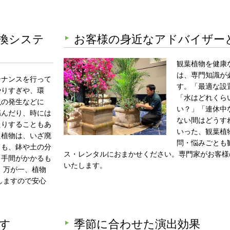
換システ
お客様の身近なアドバイザー
観葉植物を健康
は、専門知識が
テナンスを行って
す。「最適な設
やりすぎや、環
「水はどれくら
虫の発生などに
い？」「連休中
傷んだり、時には
ない間はどうす
たりすることもあ
いった、観葉植
た植物は、いざ廃
問・悩みごとも
ても、鉢や土の分
ス・レンタルにおまかせください。専門家がお客様
と手間がかかるも
いたします。
、万が一、植物
しますので安心
す
季節に合わせた演出効果