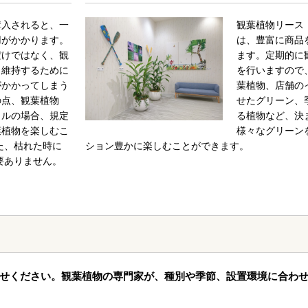
購入されると、一
観葉植物リース
用がかかります。
は、豊富に商品
だけではなく、観
ます。定期的に
く維持するために
を行いますので
がかかってしまう
葉植物、店舗の
の点、観葉植物
せたグリーン、
タルの場合、規定
る植物など、決
葉植物を楽しむこ
様々なグリーン
た、枯れた時に
ション豊かに楽しむことができます。
要ありません。
せください。観葉植物の専門家が、種別や季節、設置環境に合わ