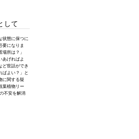
として
な状態に保つに
必要になりま
置場所は？」
いあげればよ
など世話ができ
ればよい？」と
物に関する疑
観葉植物リー
の不安を解消