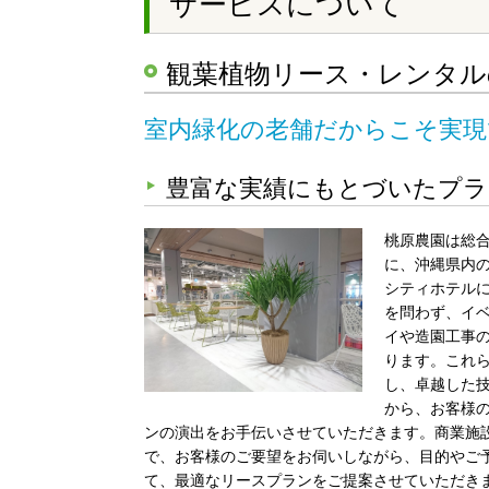
サービスについて
観葉植物リース・レンタル
室内緑化の老舗だからこそ実
豊富な実績にもとづいたプラ
桃原農園は総
に、沖縄県内
シティホテル
を問わず、イ
イや造園工事
ります。これ
し、卓越した
から、お客様
ンの演出をお手伝いさせていただきます。商業施
で、お客様のご要望をお伺いしながら、目的やご
て、最適なリースプランをご提案させていただき