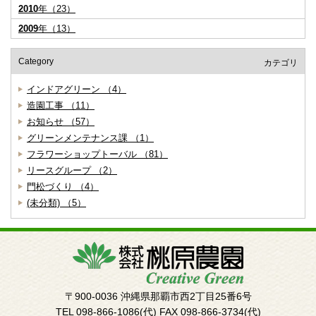
2010
年（23）
2009
年（13）
Category
カテゴリ
インドアグリーン （4）
造園工事 （11）
お知らせ （57）
グリーンメンテナンス課 （1）
フラワーショップトーバル （81）
リースグループ （2）
門松づくり （4）
(未分類) （5）
〒900-0036
沖縄県那覇市西2丁目25番6号
TEL 098-866-1086(代)
FAX 098-866-3734(代)